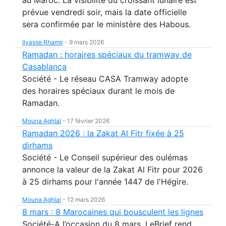
au Maroc. La visibilité du croissant lunaire est
prévue vendredi soir, mais la date officielle
sera confirmée par le ministère des Habous.
Ilyasse Rhamir
-
9 mars 2026
Ramadan : horaires spéciaux du tramway de
Casablanca
Société - Le réseau CASA Tramway adopte
des horaires spéciaux durant le mois de
Ramadan.
Mouna Aghlal
-
17 février 2026
Ramadan 2026 : la Zakat Al Fitr fixée à 25
dirhams
Société - Le Conseil supérieur des oulémas
annonce la valeur de la Zakat Al Fitr pour 2026
à 25 dirhams pour l'année 1447 de l'Hégire.
Mouna Aghlal
-
12 mars 2026
8 mars : 8 Marocaines qui bousculent les lignes
Société-A l’occasion du 8 mars, LeBrief rend