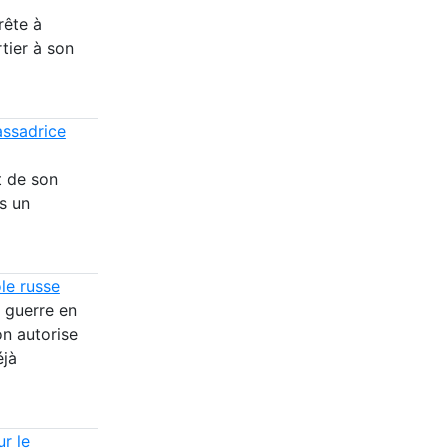
rête à
tier à son
assadrice
t de son
s un
le russe
 guerre en
on autorise
éjà
ur le