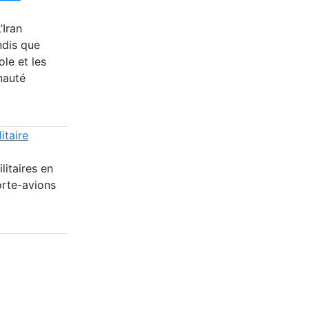
’Iran
ndis que
ole et les
nauté
itaire
itaires en
orte-avions