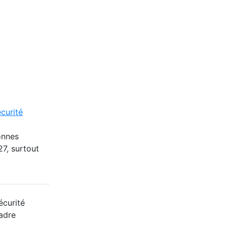
curité
onnes
27, surtout
écurité
cadre