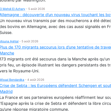
El Mehdi El Azhary
-
5 août 2026
Allemagne : découverte d’un nouveau virus touchant les bo
Un nouveau virus transmis par des moucherons a été déte
des bovins en Allemagne, avec des cas aussi signalés en F
Suisse.
Mouna Aghlal
-
5 août 2026
Plus de 170 migrants secourus lors d’une tentative de trave
Manche
173 migrants ont été secourus dans la Manche après qu'un
pris feu, un épisode illustrant les dangers persistants des t
vers le Royaume-Uni.
Wissal Bendardka
-
4 août 2026
Crise de Sebta : les Européens défendent Schengen et sou
Madrid
La France et ses partenaires européens réaffirment leur sou
l’Espagne après la crise de Sebta et défendent la libre circu
qu’une réponse migratoire commune.