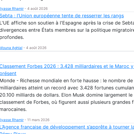
Ilyasse Rhamir
-
4 août 2026
Sebta : l’Union européenne tente de resserrer les rangs
L'UE affiche son soutien à l'Espagne après la crise de Sebta
divergences entre États membres sur la politique migratoir
profondes.
Mouna Aghlal
-
4 août 2026
Classement Forbes 2026 : 3.428 milliardaires et le Maroc y
présent
Monde - Richesse mondiale en forte hausse : le nombre de
milliardaires atteint un record avec 3.428 fortunes cumulan
20.100 milliards de dollars. Elon Musk domine largement le
classement de Forbes, où figurent aussi plusieurs grandes 
marocaines.
Ilyasse Rhamir
-
11 mars 2026
L’Agence française de développement s’apprête à tourner l
Rémy Rioux