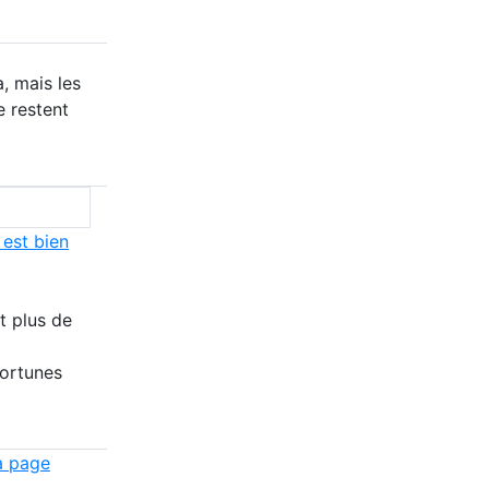
, mais les
e restent
 est bien
t plus de
fortunes
a page