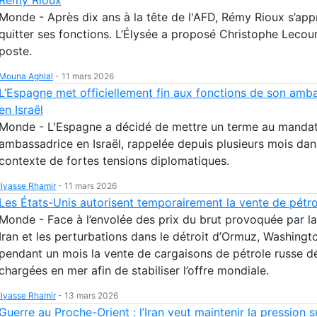
Monde - Après dix ans à la tête de l'AFD, Rémy Rioux s’app
quitter ses fonctions. L’Élysée a proposé Christophe Lecour
poste.
Mouna Aghlal
-
11 mars 2026
L’Espagne met officiellement fin aux fonctions de son amb
en Israël
Monde - L'Espagne a décidé de mettre un terme au manda
ambassadrice en Israël, rappelée depuis plusieurs mois dan
contexte de fortes tensions diplomatiques.
Ilyasse Rhamir
-
11 mars 2026
Les États-Unis autorisent temporairement la vente de pétro
Monde - Face à l’envolée des prix du brut provoquée par la
Iran et les perturbations dans le détroit d’Ormuz, Washingt
pendant un mois la vente de cargaisons de pétrole russe d
chargées en mer afin de stabiliser l’offre mondiale.
Ilyasse Rhamir
-
13 mars 2026
Guerre au Proche-Orient : l’Iran veut maintenir la pression s