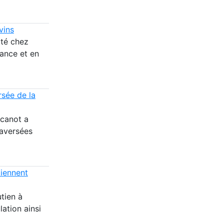
vins
cté chez
rance et en
rsée de la
 canot a
raversées
tiennent
tien à
lation ainsi