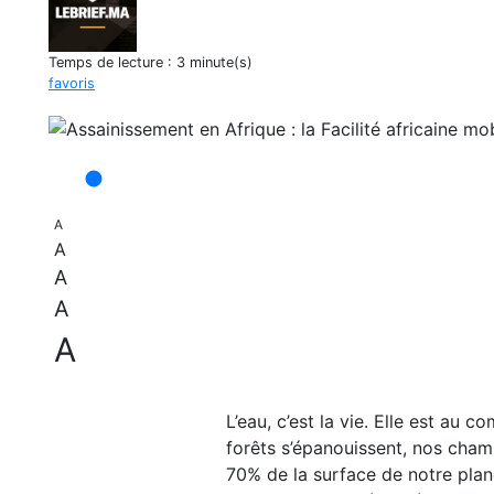
Temps de lecture :
3 minute(s)
favoris
A
A
A
A
A
L’eau, c’est la vie. Elle est au 
forêts s’épanouissent, nos champ
70% de la surface de notre planè