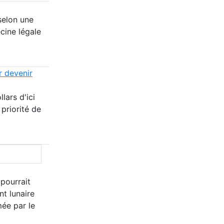
selon une
cine légale
r devenir
lars d'ici
 priorité de
 pourrait
nt lunaire
mée par le