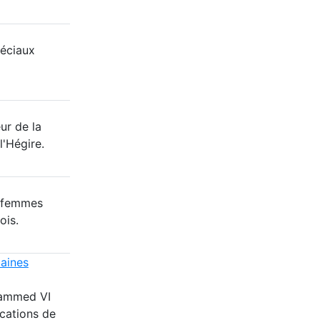
éciaux
ur de la
l'Hégire.
8 femmes
ois.
caines
hammed VI
cations de