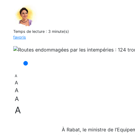
Temps de lecture :
3 minute(s)
favoris
A
A
A
A
A
À Rabat, le ministre de l’Equipe