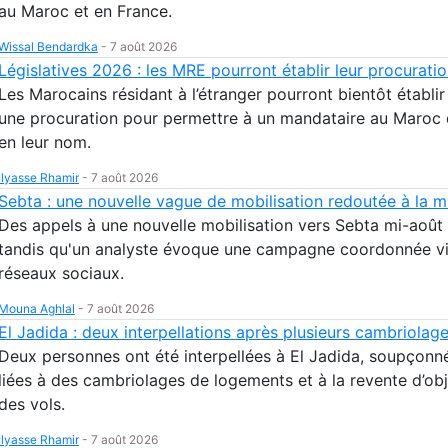
au Maroc et en France.
Wissal Bendardka
-
7 août 2026
Législatives 2026 : les MRE pourront établir leur procuratio
Les Marocains résidant à l’étranger pourront bientôt établir
une procuration pour permettre à un mandataire au Maroc 
en leur nom.
Ilyasse Rhamir
-
7 août 2026
Sebta : une nouvelle vague de mobilisation redoutée à la m
Des appels à une nouvelle mobilisation vers Sebta mi-août 
tandis qu'un analyste évoque une campagne coordonnée v
réseaux sociaux.
Mouna Aghlal
-
7 août 2026
El Jadida : deux interpellations après plusieurs cambriolag
Deux personnes ont été interpellées à El Jadida, soupçonné
liées à des cambriolages de logements et à la revente d’obj
des vols.
Ilyasse Rhamir
-
7 août 2026