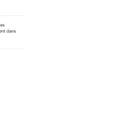
des
ent dans