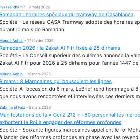
Ilyasse Rhamir
-
9 mars 2026
Ramadan : horaires spéciaux du tramway de Casablanca
Société - Le réseau CASA Tramway adopte des horaires sp
durant le mois de Ramadan.
Mouna Aghlal
-
17 février 2026
Ramadan 2026 : la Zakat Al Fitr fixée à 25 dirhams
Société - Le Conseil supérieur des oulémas annonce la vale
Zakat Al Fitr pour 2026 à 25 dirhams pour l'année 1447 de 
Mouna Aghlal
-
12 mars 2026
8 mars : 8 Marocaines qui bousculent les lignes
Société-A l’occasion du 8 mars, LeBrief rend hommage à 
que nous avons rencontrées et interviewées ces derniers m
Sabrina El Faiz
-
8 mars 2026
Manifestations de la « GenZ 212 » : 60 personnalités maro
exhortent le Roi à engager des réformes profondes
Société - Soixante figures marocaines appellent le roi Mo
à lancer des réformes profondes en phase avec les revendi