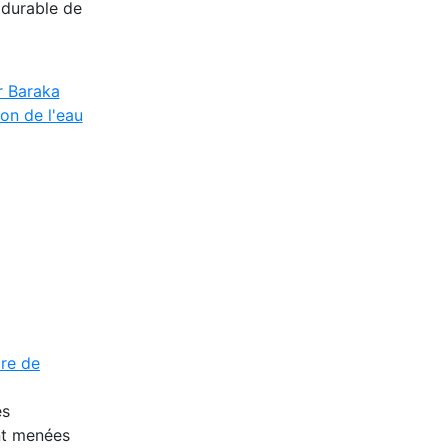
 durable de
r Baraka
on de l'eau
ire de
es
nt menées