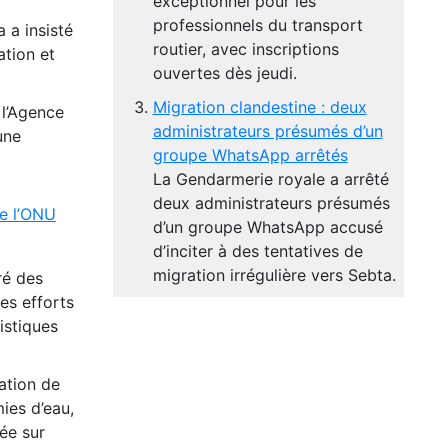
exceptionnel pour les
professionnels du transport
 a insisté
routier, avec inscriptions
ation et
ouvertes dès jeudi.
Migration clandestine : deux
 l’Agence
administrateurs présumés d’un
une
groupe WhatsApp arrêtés
La Gendarmerie royale a arrêté
deux administrateurs présumés
e l’ONU
d’un groupe WhatsApp accusé
d’inciter à des tentatives de
migration irrégulière vers Sebta.
ré des
es efforts
istiques
ation de
mies d’eau,
yée sur