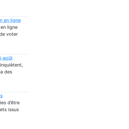
n en ligne
 en ligne
de voter
i-août
inquiètent,
ia des
es
es d’être
ets issus