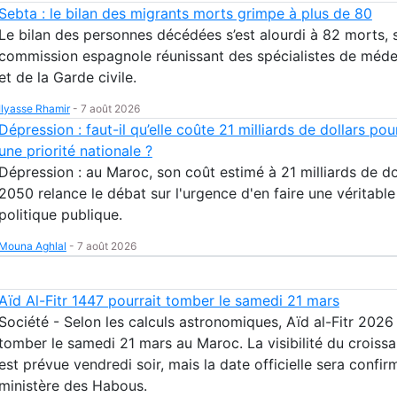
Sebta : le bilan des migrants morts grimpe à plus de 80
Le bilan des personnes décédées s’est alourdi à 82 morts, 
commission espagnole réunissant des spécialistes de méde
et de la Garde civile.
Ilyasse Rhamir
-
7 août 2026
Dépression : faut-il qu’elle coûte 21 milliards de dollars pou
une priorité nationale ?
Dépression : au Maroc, son coût estimé à 21 milliards de dol
2050 relance le débat sur l'urgence d'en faire une véritable
politique publique.
Mouna Aghlal
-
7 août 2026
Aïd Al-Fitr 1447 pourrait tomber le samedi 21 mars
Société - Selon les calculs astronomiques, Aïd al-Fitr 2026
tomber le samedi 21 mars au Maroc. La visibilité du croissa
est prévue vendredi soir, mais la date officielle sera confir
ministère des Habous.