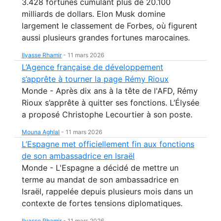
3.428 fortunes cumulant plus de 20.100
milliards de dollars. Elon Musk domine
largement le classement de Forbes, où figurent
aussi plusieurs grandes fortunes marocaines.
Ilyasse Rhamir
-
11 mars 2026
L’Agence française de développement
s’apprête à tourner la page Rémy Rioux
Monde - Après dix ans à la tête de l'AFD, Rémy
Rioux s’apprête à quitter ses fonctions. L’Élysée
a proposé Christophe Lecourtier à son poste.
Mouna Aghlal
-
11 mars 2026
L’Espagne met officiellement fin aux fonctions
de son ambassadrice en Israël
Monde - L'Espagne a décidé de mettre un
terme au mandat de son ambassadrice en
Israël, rappelée depuis plusieurs mois dans un
contexte de fortes tensions diplomatiques.
Ilyasse Rhamir
-
11 mars 2026