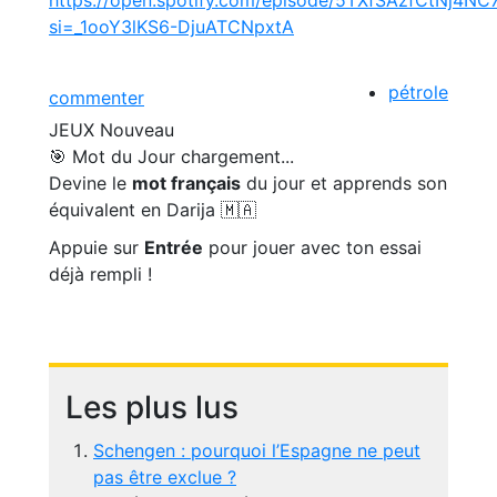
https://open.spotify.com/episode/5TXfSAzfCtNj4N
si=_1ooY3lKS6-DjuATCNpxtA
pétrole
commenter
JEUX
Nouveau
🎯 Mot du Jour
chargement...
Devine le
mot français
du jour et apprends son
équivalent en Darija 🇲🇦
Appuie sur
Entrée
pour jouer avec ton essai
déjà rempli !
Les plus lus
Schengen : pourquoi l’Espagne ne peut
pas être exclue ?