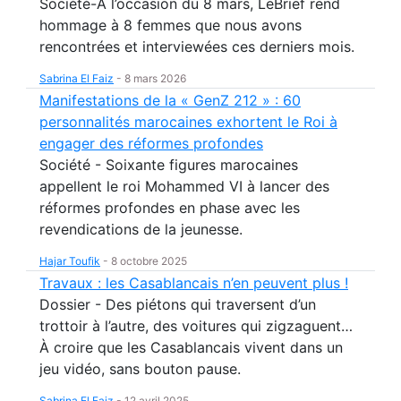
Société-A l’occasion du 8 mars, LeBrief rend
hommage à 8 femmes que nous avons
rencontrées et interviewées ces derniers mois.
Sabrina El Faiz
-
8 mars 2026
Manifestations de la « GenZ 212 » : 60
personnalités marocaines exhortent le Roi à
engager des réformes profondes
Société - Soixante figures marocaines
appellent le roi Mohammed VI à lancer des
réformes profondes en phase avec les
revendications de la jeunesse.
Hajar Toufik
-
8 octobre 2025
Travaux : les Casablancais n’en peuvent plus !
Dossier - Des piétons qui traversent d’un
trottoir à l’autre, des voitures qui zigzaguent…
À croire que les Casablancais vivent dans un
jeu vidéo, sans bouton pause.
Sabrina El Faiz
-
12 avril 2025