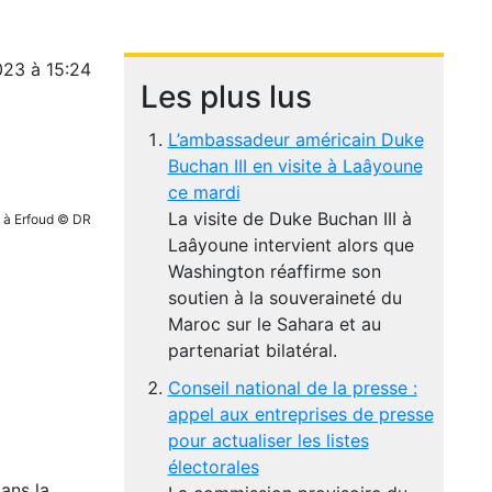
023 à 15:24
Les plus lus
L’ambassadeur américain Duke
Buchan III en visite à Laâyoune
ce mardi
La visite de Duke Buchan III à
é à Erfoud © DR
Laâyoune intervient alors que
Washington réaffirme son
soutien à la souveraineté du
Maroc sur le Sahara et au
partenariat bilatéral.
Conseil national de la presse :
appel aux entreprises de presse
pour actualiser les listes
électorales
ans la