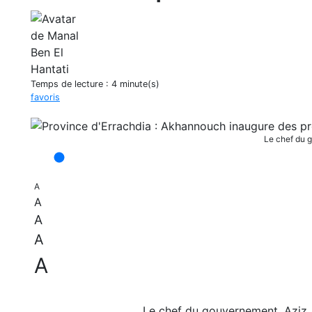
Temps de lecture :
4 minute(s)
favoris
Le chef du g
A
A
A
A
A
Le chef du gouvernement, Aziz Ak