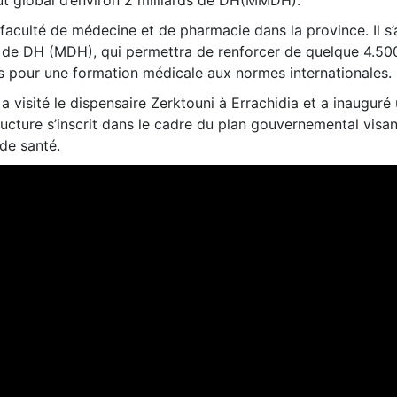
 faculté de médecine et de pharmacie dans la province. Il s’
s de DH (MDH), qui permettra de renforcer de quelque 4.500
pour une formation médicale aux normes internationales.
f a visité le dispensaire Zerktouni à Errachidia et a inauguré
ucture s’inscrit dans le cadre du plan gouvernemental visant
 de santé.