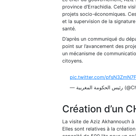
province d’Errachidia. Cette vis
projets socio-économiques. Ces 
et la supervision de la signatur
santé.
D’après un communiqué du dépar
point sur l’avancement des proj
un mécanisme de communication e
citoyens.
pic.twitter.com/pfsN3ZmN7
—  المغربية
Création d’un C
La visite de Aziz Akhannouch à 
Elles sont relatives à la créatio
capacité de 500 lits pour un co