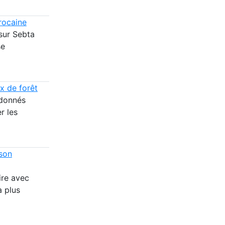
rocaine
 sur Sebta
se
ux de forêt
rdonnés
r les
 son
ire avec
a plus