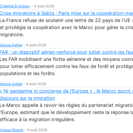
El Mehdi El Azhary
-
4 août 2026
Crise migratoire à Sebta : Paris mise sur la coopération ma
La France refuse de soutenir une lettre de 22 pays de l'UE
et privilégie la coopération avec le Maroc pour gérer la cri
migratoire.
Mouna Aghlal
-
4 août 2026
FAR : un dispositif aérien renforcé pour lutter contre les fe
Les FAR mobilisent une flotte aérienne et des moyens coo
pour lutter efficacement contre les feux de forêt et protége
populations et les forêts.
Mouna Aghlal
-
4 août 2026
« Ni gendarme ni concierge de l’Europe » : le Maroc durcit
discours sur la migration
Le Maroc appelle à revoir les règles du partenariat migrato
l’Europe, estimant que le développement reste la réponse l
efficace à la migration irrégulière.
Ilyasse Rhamir
-
4 août 2026