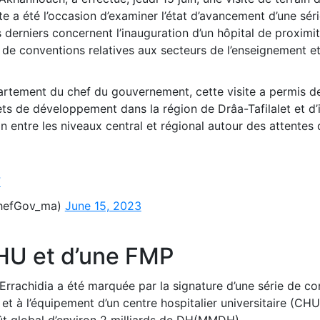
ite a été l’occasion d’examiner l’état d’avancement d’une sér
derniers concernent l’inauguration d’un hôpital de proximi
e de conventions relatives aux secteurs de l’enseignement et
tement du chef du gouvernement, cette visite a permis de 
ets de développement dans la région de Drâa-Tafilalet et d’
ntre les niveaux central et régional autour des attentes 
F
رئيس الحكومة (@ChefGov_ma)
June 15, 2023
HU et d’une FMP
Errachidia a été marquée par la signature d’une série de co
n et à l’équipement d’un centre hospitalier universitaire (CHU
ût global d’environ 2 milliards de DH(MMDH).