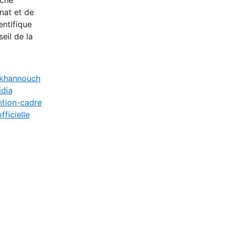
nat et de
entifique
eil de la
Akhannouch
idia
tion-cadre
officielle