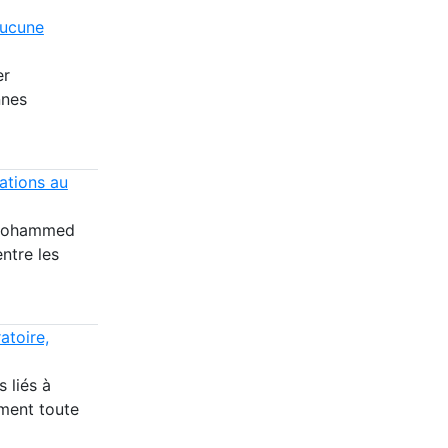
aucune
er
nnes
tations au
i Mohammed
entre les
atoire,
 liés à
ément toute