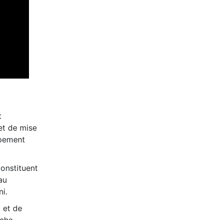
t
et de mise
ppement
constituent
au
i.
 et de
êche