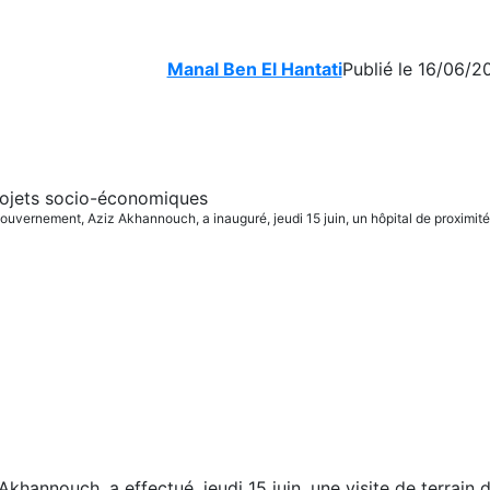
Manal Ben El Hantati
Publié le 16/06/2
ouvernement, Aziz Akhannouch, a inauguré, jeudi 15 juin, un hôpital de proximit
hannouch, a effectué, jeudi 15 juin, une visite de terrain d