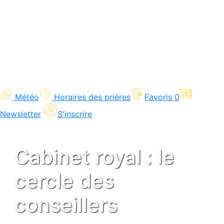
Météo
Horaires des prières
Favoris
0
Newsletter
S'inscrire
Cabinet royal : le
cercle des
conseillers