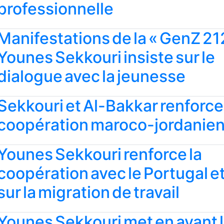
professionnelle
Manifestations de la « GenZ 212
Younes Sekkouri insiste sur le
dialogue avec la jeunesse
Sekkouri et Al-Bakkar renforce
coopération maroco-jordanie
Younes Sekkouri renforce la
coopération avec le Portugal et
sur la migration de travail
Younes Sekkouri met en avant 