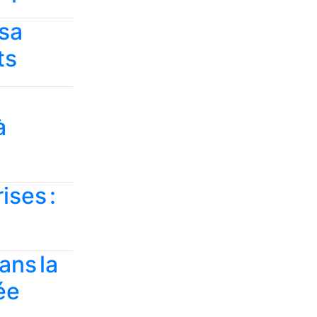
 sa
ts
à
ises :
ans la
ée