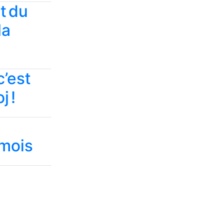
t du
la
c’est
j !
 mois