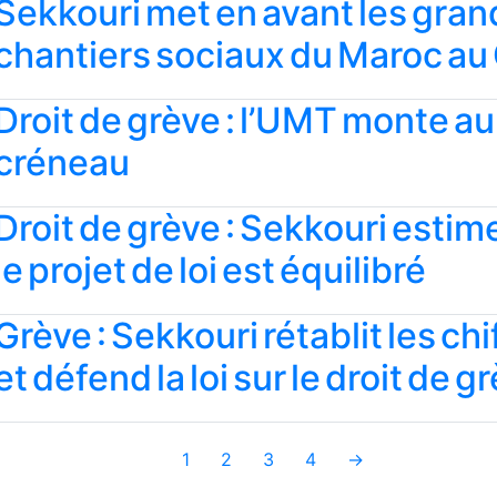
Sekkouri met en avant les gran
chantiers sociaux du Maroc au
Droit de grève : l’UMT monte au
créneau
Droit de grève : Sekkouri estim
le projet de loi est équilibré
Grève : Sekkouri rétablit les chi
et défend la loi sur le droit de g
1
2
3
4
→