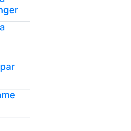
anger
la
 par
tame