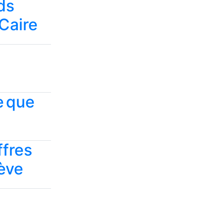
ds
 Caire
e que
ffres
rève