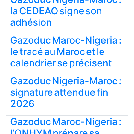
la CEDEAO signe son
adhésion
Gazoduc Maroc-Nigeria :
le tracé au Maroc et le
calendrier se précisent
Gazoduc Nigeria-Maroc :
signature attendue fin
2026
Gazoduc Maroc-Nigeria :
l’ONHYM prépare sa