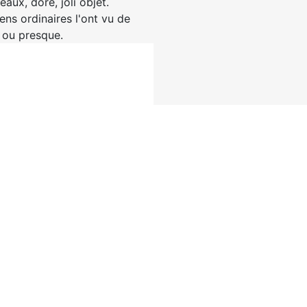
aux, doré, joli objet.
ns ordinaires l'ont vu de
, ou presque.