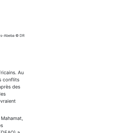
ddis-Abeba © DR
ricains. Au
 conflits
après des
les
vraient
i Mahamat,
es
CEDEAO) a