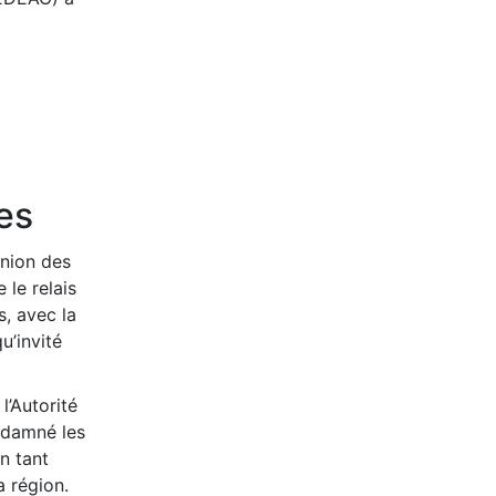
les
nion des
 le relais
s, avec la
u’invité
l’Autorité
ndamné les
n tant
a région.