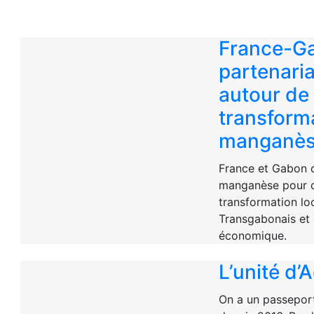
France-Ga
partenaria
autour de 
transform
manganè
France et Gabon c
manganèse pour 
transformation lo
Transgabonais et 
économique.
L’unité d’
On a un passeport