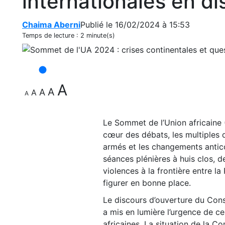
internationales en d
Chaima Aberni
Publié le 16/02/2024 à 15:53
Temps de lecture :
2 minute(s)
A
A
A
A
A
Le Sommet de l’Union africaine (
cœur des débats, les multiples dé
armés et les changements antico
séances plénières à huis clos, d
violences à la frontière entre 
figurer en bonne place.
Le discours d’ouverture du Cons
a mis en lumière l’urgence de ce
africaines. La situation de la 