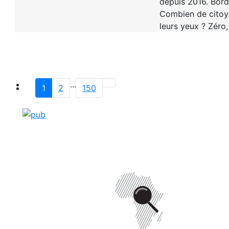
depuis 2016. Borde
Combien de citoye
leurs yeux ? Zéro
...
1
2
150