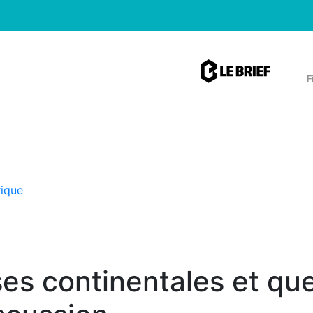
F
rique
ses continentales et qu