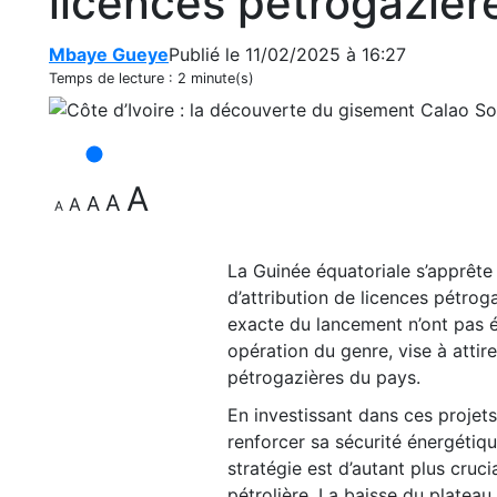
licences pétrogazièr
Mbaye Gueye
Publié le 11/02/2025 à 16:27
Temps de lecture :
2 minute(s)
A
A
A
A
A
La Guinée équatoriale s’apprête
d’attribution de licences pétrog
exacte du lancement n’ont pas été
opération du genre, vise à attir
pétrogazières du pays.
En investissant dans ces projets
renforcer sa sécurité énergétiq
stratégie est d’autant plus cruc
pétrolière. La baisse du platea