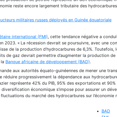
conomie reste encore largement tributaire des hydrocarbures
ructeurs militaires russes déployés en Guinée équatoriale
aire international (FMI)
, cette tendance négative a condui
 2023. « La récession devrait se poursuivre, avec une con
sse de la production d’hydrocarbures de 6,3%. Toutefois, l
s de gaz devrait permettre d’augmenter la production de g
 la
Banque africaine de développement (BAD)
.
mande aux autorités équato-guinéennes de mener une tran
 de réduire progressivement la dépendance aux hydrocarbur
gazier représente 42% du PIB, 95% des exportations et 90%
e diversification économique s’impose pour assurer un dé
s fluctuations du marché des hydrocarbures sur l’économie n
BAD