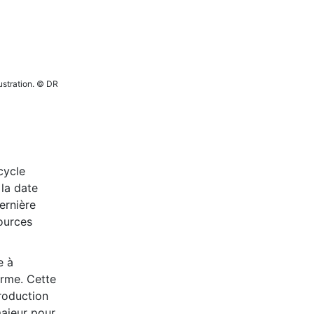
lustration. © DR
cycle
 la date
ernière
sources
e à
erme. Cette
production
majeur pour