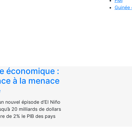
FMI
Guinée 
e économique :
face à la menace
e
un nouvel épisode d’El Niño
squ’à 20 milliards de dollars
uire de 2% le PIB des pays