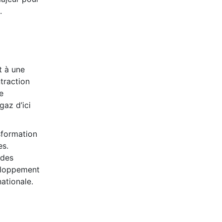
.
t à une
traction
e
az d’ici
sformation
es.
 des
veloppement
ationale.