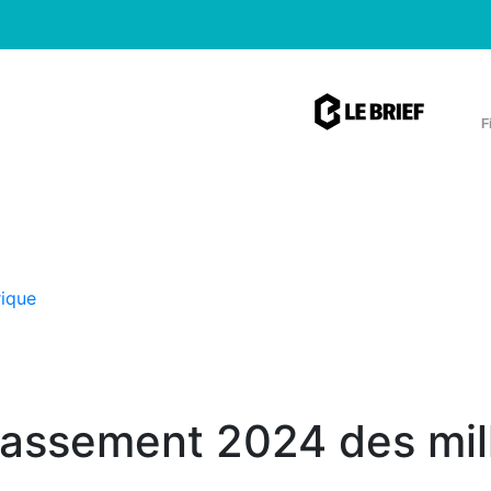
F
rique
lassement 2024 des milli