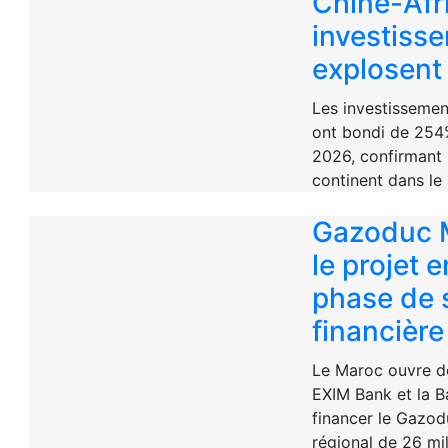
Chine-Afri
investiss
explosent
Les investissemen
ont bondi de 254
2026, confirmant 
continent dans le 
Gazoduc M
le projet 
phase de 
financière
Le Maroc ouvre de
EXIM Bank et la 
financer le Gazod
régional de 26 mil