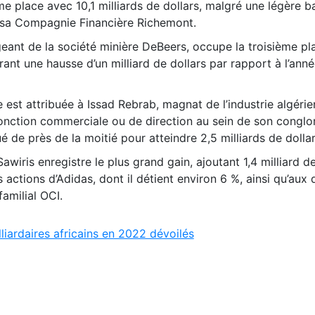
e place avec 10,1 milliards de dollars, malgré une légère b
e sa Compagnie Financière Richemont.
eant de la société minière DeBeers, occupe la troisième pl
trant une hausse d’un milliard de dollars par rapport à l’ann
e est attribuée à Issad Rebrab, magnat de l’industrie algérien
fonction commerciale ou de direction au sein de son congl
é de près de la moitié pour atteindre 2,5 milliards de dollar
wiris enregistre le plus grand gain, ajoutant 1,4 milliard de
 actions d’Adidas, dont il détient environ 6 %, ainsi qu’aux
amilial OCI.
lliardaires africains en 2022 dévoilés