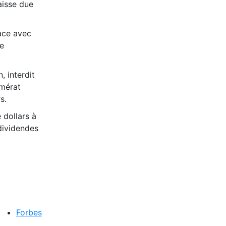
aisse due
ace avec
ée
, interdit
omérat
s.
 dollars à
 dividendes
Forbes