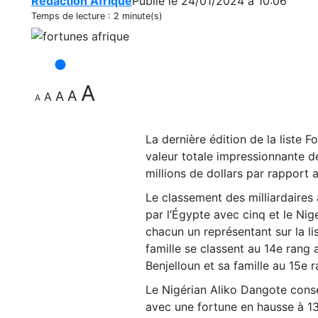
Redaction Afrique
Publié le 24/01/2024 à 10:06
Temps de lecture :
2 minute(s)
A
A
A
A
A
La dernière édition de la liste F
valeur totale impressionnante d
millions de dollars par rapport 
Le classement des milliardaires 
par l’Égypte avec cinq et le Nig
chacun un représentant sur la l
famille se classent au 14e rang 
Benjelloun et sa famille au 15e r
Le Nigérian Aliko Dangote cons
avec une fortune en hausse à 13,