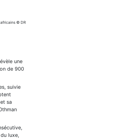
s africains © DR
révèle une
ion de 900
s, suivie
ptent
et sa
r Othman
nsécutive,
du luxe,