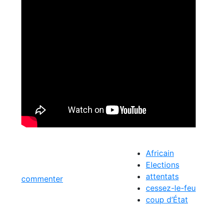
Africain
Elections
attentats
commenter
cessez-le-feu
coup d’État