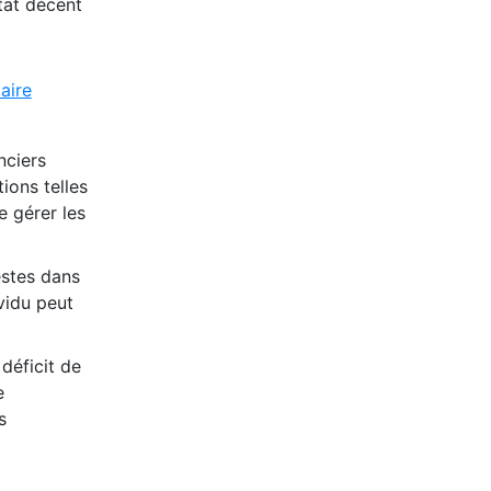
tat décent
aire
nciers
tions telles
 gérer les
estes dans
vidu peut
déficit de
e
s