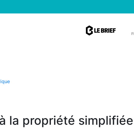
F
rique
 la propriété simplifié