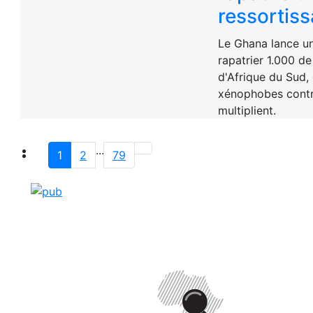
ressortiss
Le Ghana lance un
rapatrier 1.000 de
d'Afrique du Sud, 
xénophobes contr
multiplient.
...
1
2
79