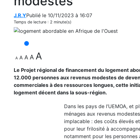
modestes
J.R.Y
Publié le 10/11/2023 à 16:07
Temps de lecture :
2 minute(s)
A
A
A
A
A
Le Projet régional de financement du logement abo
12.000 personnes aux revenus modestes de devenir
commerciales à des ressources longues, cette initi
logement décent dans la sous-région.
Dans les pays de l’UEMOA, et p
ménages aux revenus modestes ou
implacable : des coûts élevés e
pour leur frilosité à accompagner
notamment pour les personnes ay