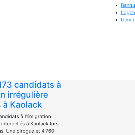
Banqu
Logem
Uemo
173 candidats à
n irrégulière
s à Kaolack
andidats à l’émigration
é interpellés à Kaolack lors
s. Une pirogue et 4.760