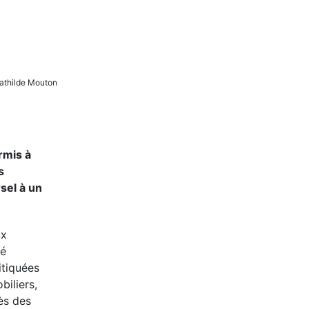
Mathilde Mouton
rmis à
s
sel à un
ux
té
itiquées
biliers,
ès des