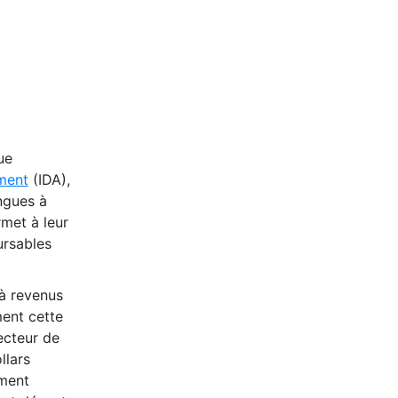
ue
ment
(IDA),
ngues à
met à leur
ursables
 à revenus
ment cette
ecteur de
llars
ement