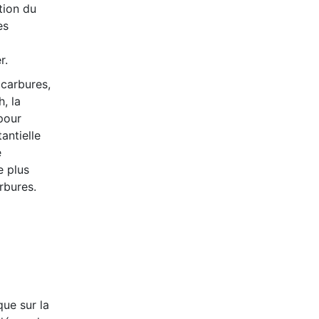
tion du
es
r.
ocarbures,
, la
 pour
antielle
e
e plus
rbures.
que sur la