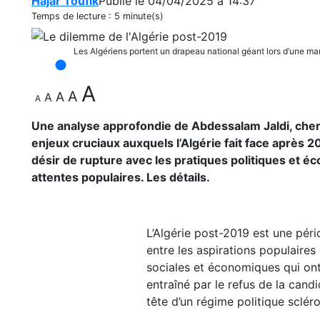
Hajar Toufik
Publié le 04/04/2025 à 14:37
Temps de lecture :
5 minute(s)
Les Algériens portent un drapeau national géant lors d’une mani
A
A
A
A
A
Une analyse approfondie de Abdessalam Jaldi, cher
enjeux cruciaux auxquels l’Algérie fait face après 
désir de rupture avec les pratiques politiques et é
attentes populaires. Les détails.
L’Algérie post-2019 est une péri
entre les aspirations populaires
sociales et économiques qui ont 
entraîné par le refus de la cand
tête d’un régime politique scléro