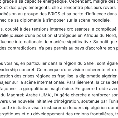
t grâce à sa capacité énergétique. Cependant, malgré des
S et des pays émergents, elle a rencontré plusieurs revers
adhésion au groupe des BRICS et sa perte d’influence dans 
chec de sa diplomatie à s’imposer sur la scène mondiale.
, couplé à des tensions internes croissantes, a compliqué l
u’elle jouisse d’une position stratégique en Afrique du Nord, 
fluence internationale de manière significative. Sa politique
des contradictions, n’a pas permis au pays d’accroître son 
es voisins, en particulier dans la région du Sahel, sont égal
adership concret. Ce manque d’une vision cohérente et d’u
stion des crises régionales fragilise la diplomatie algérienn
jeur sur la scène internationale. Parallèlement, la crise des
façonner la géopolitique maghrébine. En guerre froide ave
n du Maghreb Arabe (UMA), l’Algérie cherche à renforcer so
rs une nouvelle initiative d’intégration, soutenue par Tunis 
cette initiative vise à instaurer un leadership algérien dom
nergétiques et du développement des régions frontalières, t