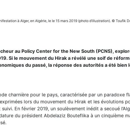
festation à Alger, en Algérie, le le 15 mars 2019 (photo d’illustration). © Toufi
cheur au Policy Center for the New South (PCNS), explor
2019. Si le mouvement du Hirak a révélé une soif de réform
conomiques du passé, la réponse des autorités a été bien 
ode charnière pour le pays, caractérisée par un paradoxe f
 exprimées lors du mouvement du Hirak et les évolutions pol
suivi. En février 2019, un soulèvement inédit a secoué l’Alg
idature du président Abdelaziz Bouteflika à un cinquième ma
sé.