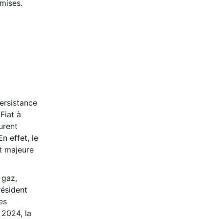
omises.
persistance
Fiat à
urent
n effet, le
t majeure
 gaz,
résident
es
 2024, la