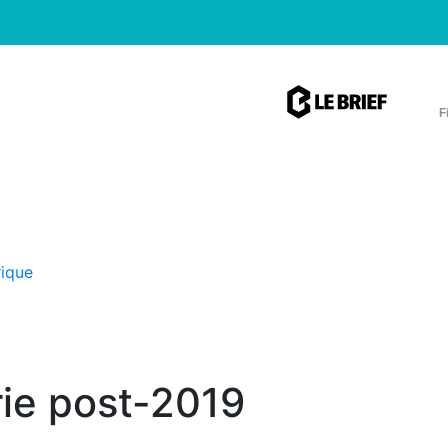
F
rique
rie post-2019