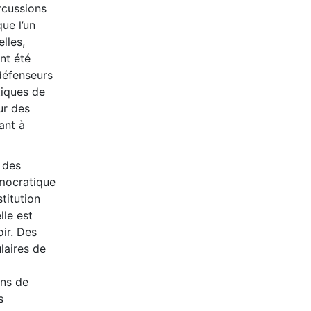
rcussions
ue l’un
lles,
nt été
 défenseurs
tiques de
ur des
ant à
 des
émocratique
titution
lle est
ir. Des
laires de
ons de
s