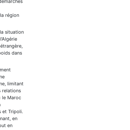
 démarches
la région
a situation
l’Algérie
 étrangère,
poids dans
ement
ne
e, limitant
 relations
c le Maroc
n
et Tripoli.
inant, en
out en