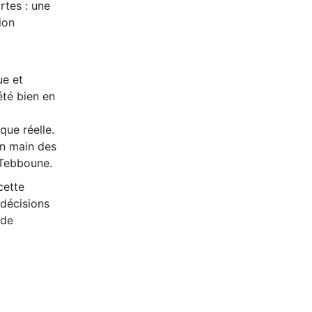
rtes : une
ion
ue et
été bien en
que réelle.
en main des
 Tebboune.
 cette
 décisions
 de