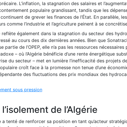
caire. L’inflation, la stagnation des salaires et l’augmenta
contentement populaire grandissant, tandis que les dépens
ontinuent de grever les finances de l’État. En parallèle, les
s comme l’industrie et l’agriculture peinent à se concrétise
 reflète également dans la stagnation du secteur des hydr
ressé au cours des dix dernières années. Bien que Sonatrach
se partie de l’OPEP, elle n’a pas les ressources nécessaires
doxe – où l’Algérie bénéficie d’une rente énergétique subst
rise du secteur – met en lumière l’inefficacité des projets d
n populaire croît face à la promesse non tenue d’une économi
s dépendante des fluctuations des prix mondiaux des hydroca
fement sous pression
 l’isolement de l’Algérie
rie a tenté de renforcer sa position en tant qu’acteur stratégi