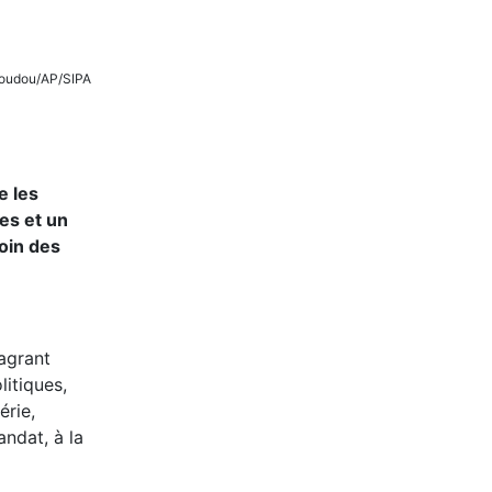
k Doudou/AP/SIPA
e les
es et un
loin des
lagrant
itiques,
érie,
ndat, à la