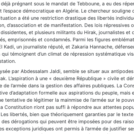
, déjà prégnant sous le mandat de Tebboune, a eu des répe
 et l’espace démocratique en Algérie. Le chercheur souligne q
tuation a été une restriction drastique des libertés individue
n, d’association et de manifestation. Des lois répressives o
dissidentes, et plusieurs militants du Hirak, journalistes et
êtés, emprisonnés et condamnés. Parmi les figures embléma
El Kadi, un journaliste réputé, et Zakaria Hannache, défense
s qui témoignent d’un climat de répression systématique vis
tation.
alysée par Abdessalam Jaldi, semble se situer aux antipodes
rak. L’aspiration à une « deuxième République » civile et d
 de l’armée dans la gestion des affaires publiques. La Cons
ive d’adaptation formelle aux aspirations du peuple, mais e
entative de légitimer la mainmise de l’armée sur le pouvo
a Constitution n’ont pas suffi à répondre aux attentes popu
Les libertés, bien que théoriquement garanties par le texte
à des dérogations qui peuvent être imposées pour des rais
es exceptions juridiques ont permis à l’armée de justifier se