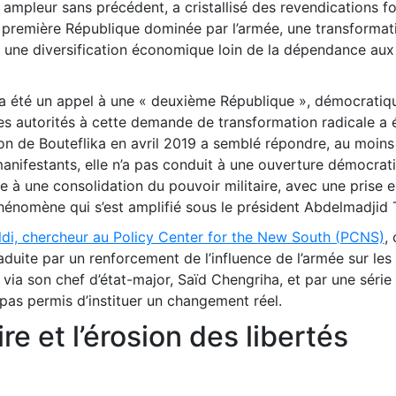
 ampleur sans précédent, a cristallisé des revendications fo
a première République dominée par l’armée, une transformat
t une diversification économique loin de la dépendance aux
 a été un appel à une « deuxième République », démocratiq
es autorités à cette demande de transformation radicale a 
ion de Bouteflika en avril 2019 a semblé répondre, au moins
anifestants, elle n’a pas conduit à une ouverture démocrati
oie à une consolidation du pouvoir militaire, avec une prise 
 phénomène qui s’est amplifié sous le président Abdelmadjid
ldi, chercheur au Policy Center for the New South (PCNS)
,
raduite par un renforcement de l’influence de l’armée sur les
via son chef d’état-major, Saïd Chengriha, et par une série
pas permis d’instituer un changement réel.
re et l’érosion des libertés