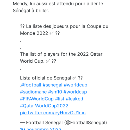
Mendy, lui aussi est attendu pour aider le
Sénégal à briller.
?? La liste des joueurs pour la Coupe du
Monde 2022 ✅ ??
.
.
The list of players for the 2022 Qatar
World Cup. ✅ ??
.
Lista oficial de Senegal ✅ ??
.
#football
#senegal
#worldcup
#sadiomane
#sm10
#worldcup
#FIFAWorldCup
#list
#leaked
#QatarWorldCup2022
pic.twitter.com/eyHmvOU1mn
— Football Senegal (@FootballSenegal)
10 novembre 2022