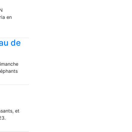
AN
ria en
eau de
 dimanche
léphants
sants, et
23.