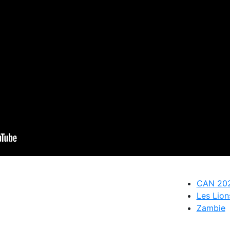
CAN 20
Les Lion
Zambie