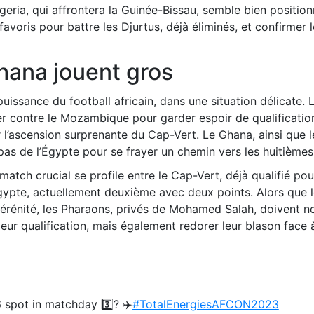
geria, qui affrontera la Guinée-Bissau, semble bien positio
favoris pour battre les Djurtus, déjà éliminés, et confirmer 
Ghana jouent gros
uissance du football africain, dans une situation délicate. 
 contre le Mozambique pour garder espoir de qualification
l’ascension surprenante du Cap-Vert. Le Ghana, ainsi que l
s de l’Égypte pour se frayer un chemin vers les huitièmes
tch crucial se profile entre le Cap-Vert, déjà qualifié pou
’Égypte, actuellement deuxième avec deux points. Alors que 
érénité, les Pharaons, privés de Mohamed Salah, doivent n
eur qualification, mais également redorer leur blason face 
6 spot in matchday 3️⃣? ✈️
#TotalEnergiesAFCON2023