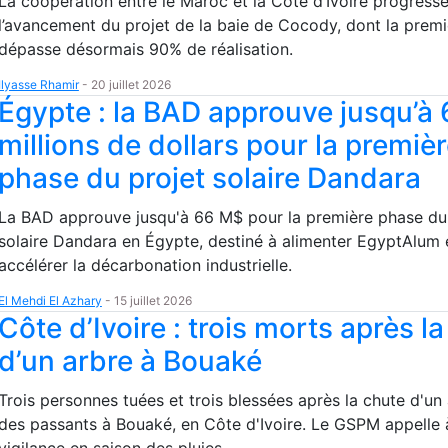
La coopération entre le Maroc et la Côte d’Ivoire progress
l’avancement du projet de la baie de Cocody, dont la prem
dépasse désormais 90% de réalisation.
Ilyasse Rhamir
-
20 juillet 2026
Égypte : la BAD approuve jusqu’à
millions de dollars pour la premiè
phase du projet solaire Dandara
La BAD approuve jusqu'à 66 M$ pour la première phase du
solaire Dandara en Égypte, destiné à alimenter EgyptAlum 
accélérer la décarbonation industrielle.
El Mehdi El Azhary
-
15 juillet 2026
Côte d’Ivoire : trois morts après l
d’un arbre à Bouaké
Trois personnes tuées et trois blessées après la chute d'un 
des passants à Bouaké, en Côte d'Ivoire. Le GSPM appelle 
vigilance en saison des pluies.