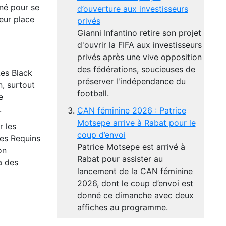
nné pour se
d’ouverture aux investisseurs
leur place
privés
Gianni Infantino retire son projet
d'ouvrir la FIFA aux investisseurs
privés après une vive opposition
des fédérations, soucieuses de
Les Black
préserver l'indépendance du
, surtout
football.
e
.
CAN féminine 2026 : Patrice
Motsepe arrive à Rabat pour le
r les
coup d’envoi
les Requins
Patrice Motsepe est arrivé à
on
Rabat pour assister au
à des
lancement de la CAN féminine
2026, dont le coup d’envoi est
donné ce dimanche avec deux
affiches au programme.