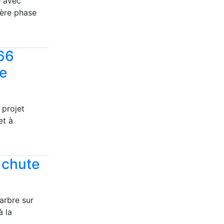
e avec
ière phase
 66
re
 projet
et à
a chute
arbre sur
à la