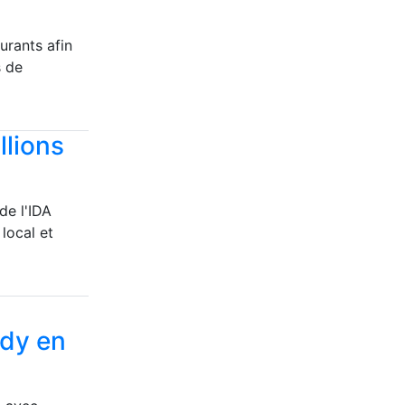
urants afin
s de
llions
de l'IDA
 local et
ody en