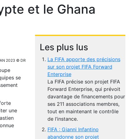
gypte et le Ghana
Les plus lus
La FIFA apporte des précisions
a CAN 2023 © DR
sur son projet FIFA Forward
Coupe
Enterprise
quipes se
La FIFA précise son projet FIFA
assement
Forward Enterprise, qui prévoit
davantage de financements pour
forte
ses 211 associations membres,
iter une
tout en maintenant le contrôle
astien
de l’instance.
connue
FIFA : Gianni Infantino
abandonne son projet