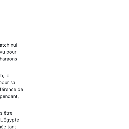
atch nul
évu pour
Pharaons
h, le
 pour sa
nférence de
ependant,
s être
 L’Égypte
hée tant