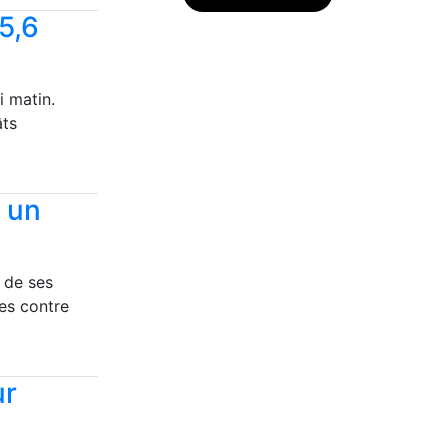
5,6
i matin.
âts
e un
 de ses
es contre
ur