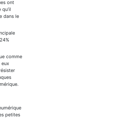
ues ont
qu’il
e dans le
ncipale
s 24%
ique comme
e eux
ésister
nques
umérique.
 numérique
s petites