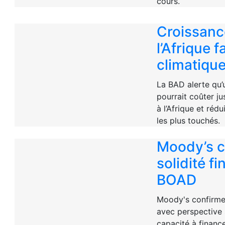
cours.
Croissanc
l’Afrique 
climatiqu
La BAD alerte qu’
pourrait coûter ju
à l’Afrique et réd
les plus touchés.
Moody’s c
solidité fi
BOAD
Moody's confirme
avec perspective 
capacité à financ