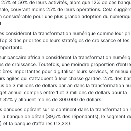
e 25% et 50% de leurs activités, alors que 12% de ces banq
male, couvrant moins 25% de leurs opérations. Cela suggère 
n considérable pour une plus grande adoption du numériqu
t.
es considèrent la transformation numérique comme leur pri
 Top 3 des priorités de leurs stratégies de croissance et le
importante.
eur bancaire africain considèrent la transformation numér
ies de croissance. Toutefois, une moindre proportion d’entr
ières importantes pour digitaliser leurs services, et mieux r
rs agiles qui s’attaquent à leur chasse gardée. 25% des ba
us de 3 millions de dollars par an dans la transformation n
t annuel compris entre 1 et 3 millions de dollars pour la
 et 32% y allouent moins de 300.000 de dollars.
s banques opérant sur le continent dans la transformation
la banque de détail (39,5% des répondants), le segment de
 et la banque d’affaires (13,2%).