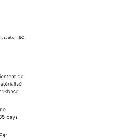
llustration. ©Dr
ientent de
atérialisé
Backbase,
une
 35 pays
Par