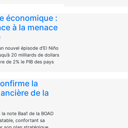
e économique :
face à la menace
e
un nouvel épisode d’El Niño
squ’à 20 milliards de dollars
uire de 2% le PIB des pays
onfirme la
nancière de la
 la note Baa1 de la BOAD
stable, confortant sa
er son plan stratégique