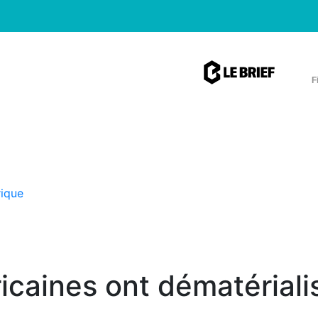
F
rique
caines ont dématérialis