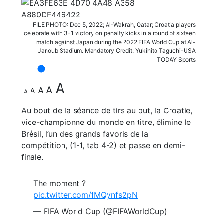
FILE PHOTO: Dec 5, 2022; Al-Wakrah, Qatar; Croatia players
celebrate with 3-1 victory on penalty kicks in a round of sixteen
match against Japan during the 2022 FIFA World Cup at Al-
Janoub Stadium. Mandatory Credit: Yukihito Taguchi-USA
TODAY Sports
A
A
A
A
A
Au bout de la séance de tirs au but, la Croatie,
vice-championne du monde en titre, élimine le
Brésil, l’un des grands favoris de la
compétition, (1-1, tab 4-2) et passe en demi-
finale.
The moment ?
pic.twitter.com/fMQynfs2pN
— FIFA World Cup (@FIFAWorldCup)