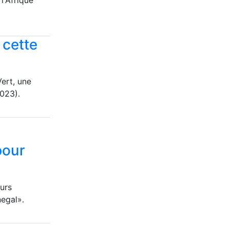
l'Afrique
 cette
Vert, une
2023).
pour
eurs
negal».