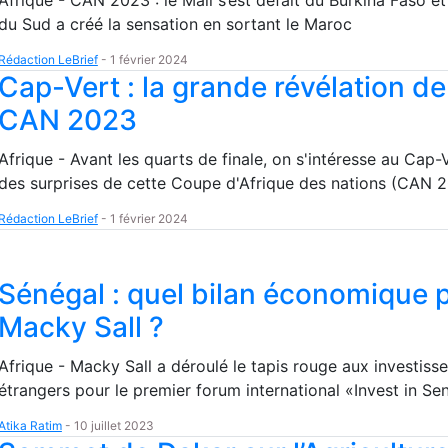
Afrique - CAN 2023 : le Mali s’est défait du Burkina Faso et 
du Sud a créé la sensation en sortant le Maroc
Rédaction LeBrief
-
1 février 2024
Cap-Vert : la grande révélation de
CAN 2023
Afrique - Avant les quarts de finale, on s'intéresse au Cap-
des surprises de cette Coupe d'Afrique des nations (CAN 
Rédaction LeBrief
-
1 février 2024
Sénégal : quel bilan économique 
Macky Sall ?
Afrique - Macky Sall a déroulé le tapis rouge aux investiss
étrangers pour le premier forum international «Invest in Se
Atika Ratim
-
10 juillet 2023