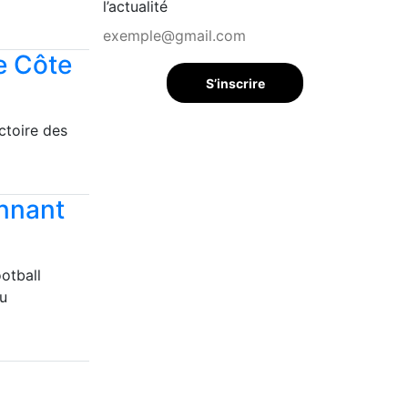
l’actualité
e Côte
S’inscrire
ctoire des
onnant
otball
du