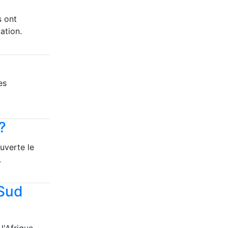
s ont
ation.
es
?
uverte le
.
 Sud