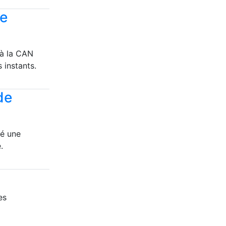
de
 à la CAN
 instants.
de
ué une
.
es