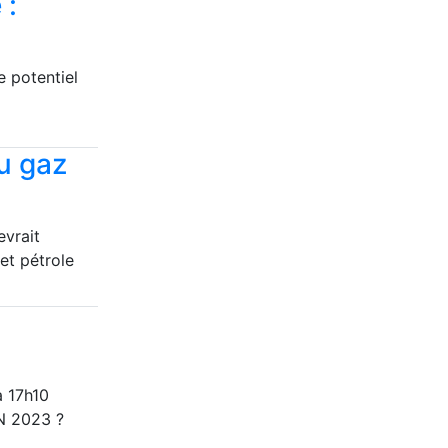
 :
e potentiel
u gaz
evrait
et pétrole
à 17h10
AN 2023 ?